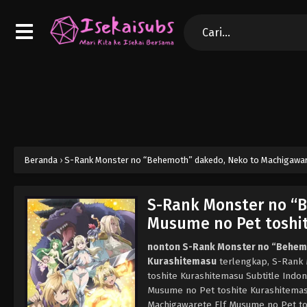
Beranda
›
S-Rank Monster no “Behemoth” dakedo, Neko to Machigawar
S-Rank Monster no “
Musume no Pet toshi
nonton S-Rank Monster no “Behemo
Kurashitemasu
terlengkap, S-Rank 
toshite Kurashitemasu Subtitle Ind
Musume no Pet toshite Kurashitema
Machigawarete Elf Musume no Pet to