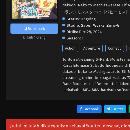
dakedo, Neko to Machigawarete Elf M
Sランクモンスターの《ベヒーモス
Status:
Ongoing
Studio:
Saber Works
,
Zero-G
Bookmark
Dirilis:
Dec 28, 2024
Diikuti 1 orang
Season:
1
Action
Adventure
Comedy
Tonton streaming S-Rank Monster n
Kurashitemasu Subtitle Indonesia di
dakedo, Neko to Machigawarete Elf M
streaming online berbagai kualitas
Rank Monster no “Behemoth” dakedo,
Isekaisubs MP4 MKV hardsub softsub 
Facebook
Twitter
Judul ini telah dikategorikan sebagai 'konten dewasa', o