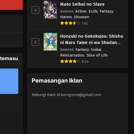
Mato Seihei no Slave
4
Genres
:
Action
,
Ecchi
,
Fantasy
,
Harem
,
Shounen
7.42
Honzuki no Gekokujou: Shisho
5
ni Naru Tame ni wa Shudan
wo Erandeiraremasen 3rd
Genres
:
Fantasy
,
Isekai
,
Season
Reincarnation
,
Slice of Life
itemasu
8.04
Pemasangan Iklan
Hubungi Kami Di
kurogorex@gmail.com