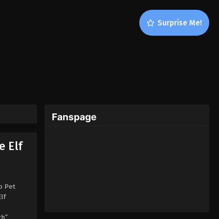
Surprise Me!
Fanspage
 Elf
o Pet
lf
th”