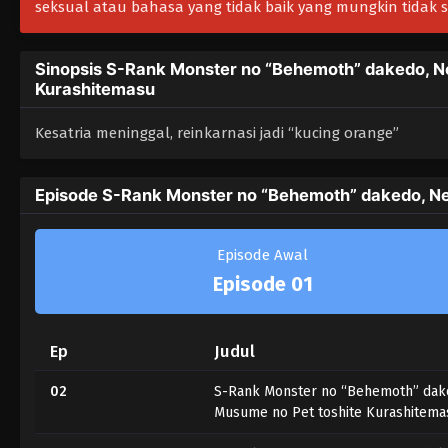
seksual atau bahasa yang tidak baik yang mungkin tidak
Sinopsis S-Rank Monster no “Behemoth” dakedo, N
Kurashitemasu
Kesatria meninggal, reinkarnasi jadi “kucing orange”
Episode S-Rank Monster no “Behemoth” dakedo, Ne
Episode Awal
Episode 01
Ep
Judul
02
S-Rank Monster no “Behemoth” dake
Musume no Pet toshite Kurashitemas