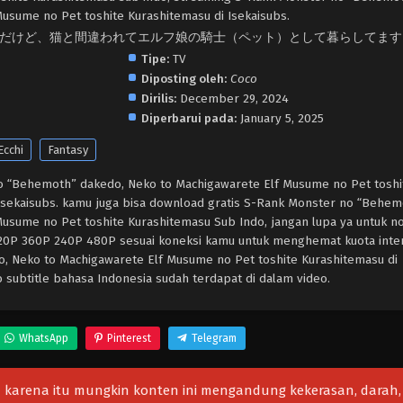
usume no Pet toshite Kurashitemasu di Isekaisubs.
》だけど、猫と間違われてエルフ娘の騎士（ペット）として暮らしてます
Tipe:
TV
Diposting oleh:
Coco
Dirilis:
December 29, 2024
Diperbarui pada:
January 5, 2025
Ecchi
Fantasy
o “Behemoth” dakedo, Neko to Machigawarete Elf Musume no Pet toshi
 Isekaisubs. kamu juga bisa download gratis S-Rank Monster no “Behem
usume no Pet toshite Kurashitemasu Sub Indo, jangan lupa ya untuk n
 720P 360P 240P 480P sesuai koneksi kamu untuk menghemat kuota inter
 Neko to Machigawarete Elf Musume no Pet toshite Kurashitemasu di
subtitle bahasa Indonesia sudah terdapat di dalam video.
WhatsApp
Pinterest
Telegram
leh karena itu mungkin konten ini mengandung kekerasan, darah