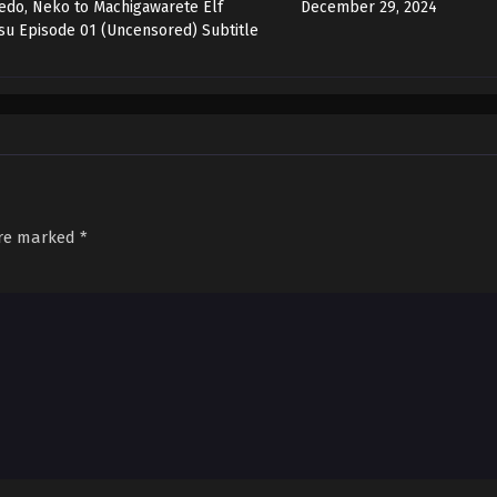
do, Neko to Machigawarete Elf
December 29, 2024
u Episode 01 (Uncensored) Subtitle
are marked
*