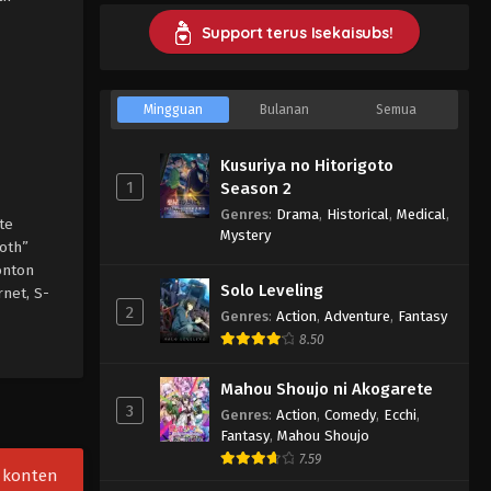
Support terus Isekaisubs!
Mingguan
Bulanan
Semua
Kusuriya no Hitorigoto
1
Season 2
Genres
:
Drama
,
Historical
,
Medical
,
te
Mystery
oth”
onton
Solo Leveling
net, S-
2
Genres
:
Action
,
Adventure
,
Fantasy
8.50
Mahou Shoujo ni Akogarete
3
Genres
:
Action
,
Comedy
,
Ecchi
,
Fantasy
,
Mahou Shoujo
7.59
, konten