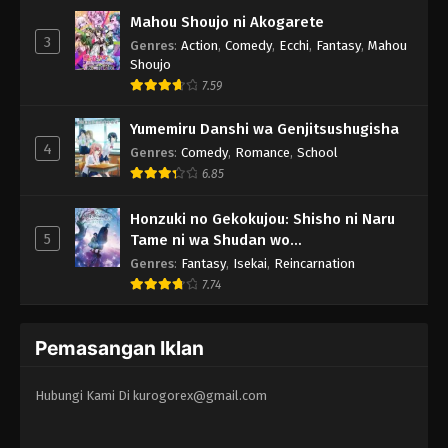
Mahou Shoujo ni Akogarete
3
Genres
:
Action
,
Comedy
,
Ecchi
,
Fantasy
,
Mahou
Shoujo
7.59
Yumemiru Danshi wa Genjitsushugisha
4
Genres
:
Comedy
,
Romance
,
School
6.85
Honzuki no Gekokujou: Shisho ni Naru
5
Tame ni wa Shudan wo
Erandeiraremasen - Ryoushu no Youjo
Genres
:
Fantasy
,
Isekai
,
Reincarnation
7.74
Pemasangan Iklan
Hubungi Kami Di
kurogorex@gmail.com