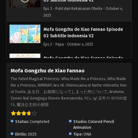
03 Subtitle Indonesia V2
Eps 3 - Putri dari Kekaisaran Obelia - October 4,
2025
Mofa Gongzhu de Xiao Fannao Episode
02 Subtitle Indonesia V2
Eps 2 - Papa - October 4, 2025
Mofa Gongzhu de Xiao Fannao Episode
01 Subtitle Indonesia V2
Mofa Gongzhu de Xiao Fannao
Eps 1 - Takdir Mulai Tergerak - October 4, 2025
The Fated Magical Princess: Who Made Me a Princess, Who Made
Me a Princess, WMMAP, Aru Hi, Ohimesama ni Natte shimatta Ken
ni Tsuite, ある日、お姫様になってしまった件について, Aruhime,
Eoneu Nal Gongjuga Doeeo Beoryeotda, 어느 날 공주가 되어버렸
다, 魔法公主的小烦恼
Status:
Completed
Studio:
Colored Pencil
Animation
Dirilis:
2025
Tipe:
ONA