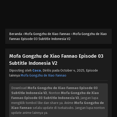
Subtitle Indonesia
Eps 16 - Cinta Abadi Melintasi Waktu - December
29, 2025
Mofa Gongzhu de Xiao Fannao Episode 15
Subtitle Indonesia
Beranda
›
Mofa Gongzhu de Xiao Fannao
›
Mofa Gongzhu de Xiao
Fannao Episode 03 Subtitle Indonesia V2
Eps 15 - Ingatan Yang Berkesan Bagi Claude -
December 22, 2025
Mofa Gongzhu de Xiao Fannao Episode 03
Mofa Gongzhu de Xiao Fannao Episode
Subtitle Indonesia V2
14 Subtitle Indonesia
Diposting oleh
Coco
, Dirilis pada
October 4, 2025
, Episode
Eps 14 - Penyelamat Desa Org - December 15, 2025
lainnya
Mofa Gongzhu de Xiao Fannao
Mofa Gongzhu de Xiao Fannao Episode 13
Download
Mofa Gongzhu de Xiao Fannao Episode 03
Subtitle Indonesia
Subtitle Indonesia V2
, Nonton
Mofa Gongzhu de Xiao
Eps 13 - Petualangan Putri - December 9, 2025
Fannao Episode 03 Subtitle Indonesia V2
, jangan lupa
mengklik tombol like dan share ya. Anime
Mofa Gongzhu de
Mofa Gongzhu de Xiao Fannao Episode 12
Xiao Fannao
selalu update di Isekaisubs. Jangan lupa nonton
Subtitle Indonesia
update anime lainnya ya.