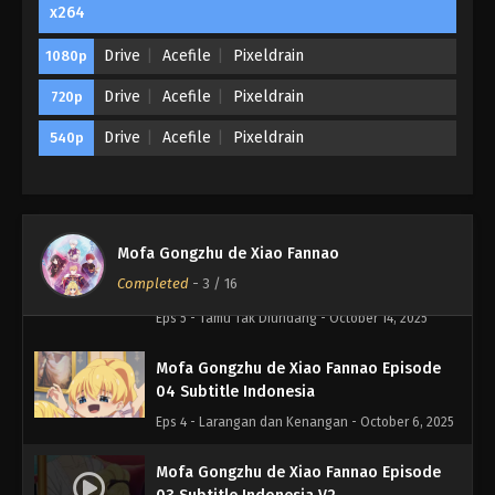
Eps 8 - November 4, 2025
x264
Drive
Acefile
Pixeldrain
1080p
Mofa Gongzhu de Xiao Fannao Episode
07 Subtitle Indonesia
Drive
Acefile
Pixeldrain
720p
Eps 7 - Bidadari - October 28, 2025
Drive
Acefile
Pixeldrain
540p
Mofa Gongzhu de Xiao Fannao Episode
06 Subtitle Indonesia
Eps 6 - Sang Penyihir Genius - October 22, 2025
Mofa Gongzhu de Xiao Fannao
Mofa Gongzhu de Xiao Fannao Episode
Completed
-
3
/ 16
05 Subtitle Indonesia
Eps 5 - Tamu Tak Diundang - October 14, 2025
Mofa Gongzhu de Xiao Fannao Episode
04 Subtitle Indonesia
Eps 4 - Larangan dan Kenangan - October 6, 2025
Mofa Gongzhu de Xiao Fannao Episode