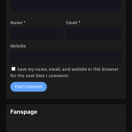
Name
*
Email
*
Website
Save my name, email, and website in this browser
for the next time I comment.
Fanspage