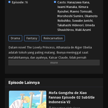
Episode:
16
Casts:
Hanazawa Kana
,
Iwami Manaka
,
Kimura
Ryouhei
,
Maeno Tomoaki
,
Morohoshi Sumire
,
Okamoto
Nobuhiko
,
Suwabe Junichi
,
Takahashi Hidenori
,
Umeda
Shuuichirou
,
Waki Azumi
Drama
Fantasy
Reincarnation
Dalam novel The Lovely Princess, Athanasia de Alger Obelia
adalah tokoh yang paling malang. Ibunya meninggal saat
melahirkannya, dan ayahnya, Kaisar Claude, tidak pernah
memberinya kasih sayang. Selalu merindukan cinta orangtua, ia
akhirnya difitnah dan dieksekusi atas perintah ayahnya sendiri.
Suatu hari, seorang wanita Korea modern tertidur setelah minum
pil tidur dan terbangun dalam tubuh bayi Athanasia. Menyadari
Episode Lainnya
nasib buruk yang menunggunya, ia bertekad menjauh dari
ayahnya agar tidak dimarahi. Namun, takdir membawanya
Mofa Gongzhu de Xiao
bertemu Kaisar saat baru berusia lima tahun. Dengan rencana
Fannao Episode 02 Subtitle
awal gagal, ia memutuskan untuk mencuri hati ayahnya agar tak
Indonesia V2
pernah disakiti. Tapi rencananya kacau ketika banyak pihak punya