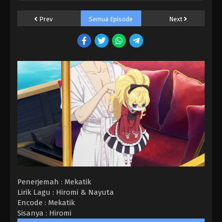
Eps 12 - Pesta Teh di Kebun Mawar - December 1,
2025
Prev
Semua Episode
Next
Mofa Gongzhu de Xiao Fannao Episode 11
Subtitle Indonesia
Eps 11 - Kilau Panggung Bintang - November 24,
2025
Mofa Gongzhu de Xiao Fannao Episode
10 Subtitle Indonesia
Eps 10 - Kepulangan Saingan Cinta - November 17,
2025
Mofa Gongzhu de Xiao Fannao Episode
09 Subtitle Indonesia
Eps 9 - Hadiah Khusus - November 13, 2025
Penerjemah : Mekatik
Lirik Lagu : Hiromi & Nayuta
Mofa Gongzhu de Xiao Fannao Episode
Encode : Mekatik
08 Subtitle Indonesia
Sisanya : Hiromi