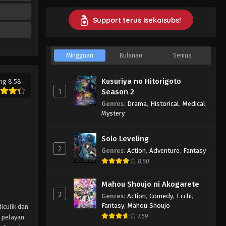
Kusuriya no Hitorigoto
Episode 04 Subtitle Indonesia
Support terus Isekaisubs!
Eps 4 - Ancaman - October 29, 2023
Kusuriya no Hitorigoto
Mingguan
Bulanan
Semua
Episode 03 Subtitle Indonesia
Eps 3 - Keributan Hantu - October 26,
Kusuriya no Hitorigoto
ng 8.58
1
Season 2
2023
Genres
:
Drama
,
Historical
,
Medical
,
Mystery
Kusuriya no Hitorigoto
Episode 02 Subtitle Indonesia
Solo Leveling
Eps 2 - Ahli Obat Yang Tidak Ramah -
2
October 26, 2023
Genres
:
Action
,
Adventure
,
Fantasy
8.50
Kusuriya no Hitorigoto
Episode 01 Subtitle Indonesia
Mahou Shoujo ni Akogarete
3
Genres
:
Action
,
Comedy
,
Ecchi
,
Eps 1 - Maomao - October 26, 2023
Fantasy
,
Mahou Shoujo
iculik dan
7.59
 pelayan.