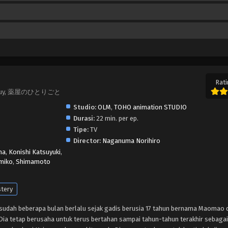
Rati
oliloquy, 薬屋のひとりごと
Studio:
OLM
,
TOHO animation STUDIO
Durasi:
22 min. per ep.
Tipe:
TV
Director:
Naganuma Norihiro
na
,
Konishi Katsuyuki
,
imiko
,
Shimamoto
tery
 sudah beberapa bulan berlalu sejak gadis berusia 17 tahun bernama Maomao d
 Dia tetap berusaha untuk terus bertahan sampai tahun-tahun terakhir sebagai