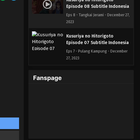
Episode 08 Subtitle Indonesia
Eps 8 - Tangkai Jerami - December 27,
2023
Kusuriya no Hitorigoto
Episode 07 Subtitle Indonesia
Eps 7 - Pulang Kampung - December
27, 2023
Kusuriya no Hitorigoto
Fanspage
Episode 06 Subtitle Indonesia
Eps 6 - Pesta Kebun - November 12,
2023
Kusuriya no Hitorigoto
Episode 05 Subtitle Indonesia
Eps 5 - Tindakan di Balik Layar -
November 5, 2023