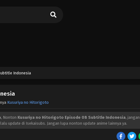
ubtitle Indonesia
onesia
nnya
Kusuriya no Hitorigoto
a
, Nonton
Kusuriya no Hitorigoto Episode 08 Subtitle Indonesia
, jangan
lalu update di Isekaisubs. Jangan lupa nonton update anime lainnya ya.