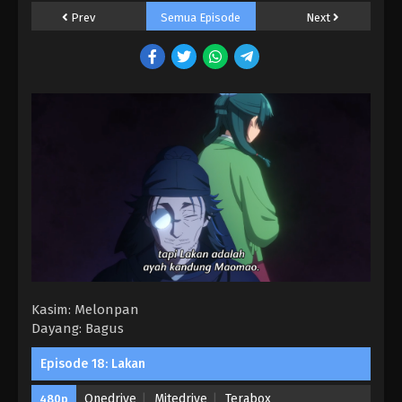
Prev
Semua Episode
Next
Kusuriya no Hitorigoto Episode BATCH
Subtitle Indonesia
Eps BATCH - Kusuriya no Hitorigoto Episode BATCH
Subtitle Indonesia - March 26, 2024
Kusuriya no Hitorigoto Episode 24
Subtitle Indonesia
Eps 24 - Jinshi dan Maomao - March 24, 2024
Kusuriya no Hitorigoto Episode 23
Subtitle Indonesia
Eps 23 - Pacar Air dan Calincing - March 17, 2024
Kasim: Melonpan
Dayang: Bagus
Kusuriya no Hitorigoto Episode 22
Subtitle Indonesia
Episode 18: Lakan
Eps 22 - Mawar Biru - March 10, 2024
Onedrive
Mitedrive
Terabox
480p