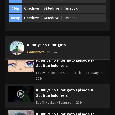
Kusuriya no Hitorigoto Episode 21
Onedrive
Mitedrive
Terabox
720p
Subtitle Indonesia
Onedrive
Mitedrive
Terabox
1080p
Eps 21 - Strategi Membeli Gadis Penghibur - March
9, 2024
Kusuriya no Hitorigoto Episode 20
Subtitle Indonesia
Kusuriya no Hitorigoto
Eps 20 - Bunga Mandala - March 9, 2024
Completed
-
18
/ 24
Kusuriya no Hitorigoto Episode 19
Subtitle Indonesia
Eps 19 - Kebetulan Atau Tiba-Tiba - February 18,
2024
Kusuriya no Hitorigoto Episode 18
Subtitle Indonesia
Eps 18 - Lakan - February 11, 2024
Kusuriya no Hitorigoto Episode 17