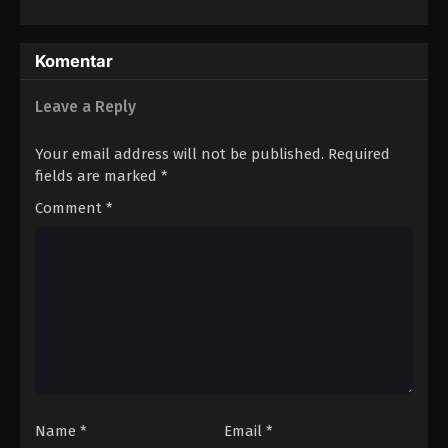
Eps 4 - Ancaman - October 29, 2023
Kusuriya no Hitorigoto Episode 03
Komentar
Subtitle Indonesia
Leave a Reply
Eps 3 - Keributan Hantu - October 26, 2023
Kusuriya no Hitorigoto Episode 02
Your email address will not be published.
Required
Subtitle Indonesia
fields are marked
*
Eps 2 - Ahli Obat Yang Tidak Ramah - October 26,
Comment
*
2023
Kusuriya no Hitorigoto Episode 01
Subtitle Indonesia
Eps 1 - Maomao - October 26, 2023
Name
*
Email
*