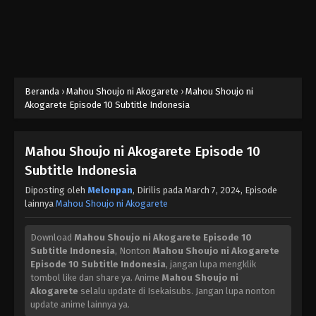
Beranda
›
Mahou Shoujo ni Akogarete
›
Mahou Shoujo ni
Akogarete Episode 10 Subtitle Indonesia
Mahou Shoujo ni Akogarete Episode 10
Subtitle Indonesia
Diposting oleh
Melonpan
, Dirilis pada
March 7, 2024
, Episode
lainnya
Mahou Shoujo ni Akogarete
Download
Mahou Shoujo ni Akogarete Episode 10
Subtitle Indonesia
, Nonton
Mahou Shoujo ni Akogarete
Episode 10 Subtitle Indonesia
, jangan lupa mengklik
tombol like dan share ya. Anime
Mahou Shoujo ni
Akogarete
selalu update di Isekaisubs. Jangan lupa nonton
update anime lainnya ya.