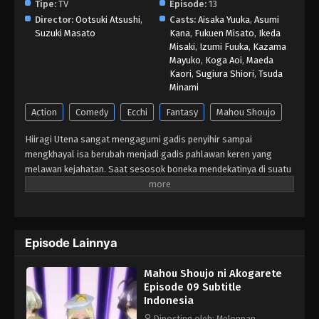
Tipe:
TV
Episode:
13
Eps 6 - Kisah Rahasia di Balik Kelahiran Tres
Director:
Ootsuki Atsushi
,
Casts:
Aisaka Yuuka
,
Asumi
Magia - February 8, 2024
Suzuki Masato
Kana
,
Fukuen Misato
,
Ikeda
Misaki
,
Izumi Fuuka
,
Kazama
Mahou Shoujo ni Akogarete Episode 05
Mayuko
,
Koga Aoi
,
Maeda
Subtitle Indonesia
Kaori
,
Sugiura Shiori
,
Tsuda
Minami
Eps 5 - Dunia Ajaib Nero Alice - February 1, 2024
Action
Comedy
Ecchi
Fantasy
Mahou Shoujo
Mahou Shoujo ni Akogarete Episode 04
Subtitle Indonesia
Hiiragi Utena sangat mengagumi gadis penyihir sampai
mengkhayal isa berubah menjadi gadis pahlawan keren yang
Eps 4 - Idol Terkuat
Tres Magia - January 31,
melawan kejahatan. Saat sesosok boneka mendekatinya di suatu
2024
malam, dia mengklaim bahwa dirinya mempunyai kekuatan sihir
yang tidak aktif di dalam dirinya. Tubuhnya gemetar kegirangan.
Mahou Shoujo ni Akogarete Episode 03
Namun, mimpinya yang penuh warna segera hancur dikarenakan
Subtitle Indonesia
dia berubah menjadi seorang penjahat. Meski tidak tertarik
Episode Lainnya
Eps 3 - Gadis Ledakan Leopard - January 18, 2024
dengan kejahatan dan saat mencoba berhenti ketika sekelompok
gadis penyihir muncul dan menyatakan perang. Pertempuran pun
Mahou Shoujo ni Akogarete Episode 02
Mahou Shoujo ni Akogarete
tak bisa dielakkan dan Hiiragi menyadari bahwa dia menikmati
Episode 09 Subtitle
Subtitle Indonesia
rasa sakit yang diderita orang lain. Mahou Shoujo ni Akogarete
Indonesia
mengikuti Hiiragi saat ia memulai kehidupan barunya sebagai
Eps 2 - Namanya Adalah Magia Baiser - January 11,
pemimpin para penjahat, bertarung melawan gadis penyihir dan
Diposting oleh: Melonpan