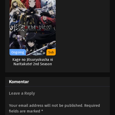
Ongoing
Sub
Kage no Jitsuryokusha ni
Naritakute! 2nd Season
Komentar
Leave a Reply
Your email address will not be published.
Required
fields are marked
*