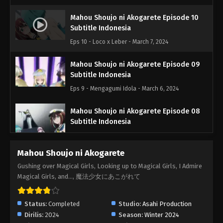
Mahou Shoujo ni Akogarete Episode 10
Subtitle Indonesia
Eps 10 - Loco x Leber - March 7, 2024
Mahou Shoujo ni Akogarete Episode 09
Subtitle Indonesia
Eps 9 - Mengagumi Idola - March 6, 2024
Mahou Shoujo ni Akogarete Episode 08
Subtitle Indonesia
Eps 8 - Skuad Lord Datang - February 22, 2024
Mahou Shoujo ni Akogarete
Mahou Shoujo ni Akogarete Episode 07
Gushing over Magical Girls, Looking up to Magical Girls, I Admire
Subtitle Indonesia
Magical Girls, and..., 魔法少女にあこがれて
Eps 7 - Azure Dalam Bahaya - February 15, 2024
Status:
Completed
Studio:
Asahi Production
Mahou Shoujo ni Akogarete Episode 06
Dirilis:
2024
Subtitle Indonesia
Season:
Winter 2024