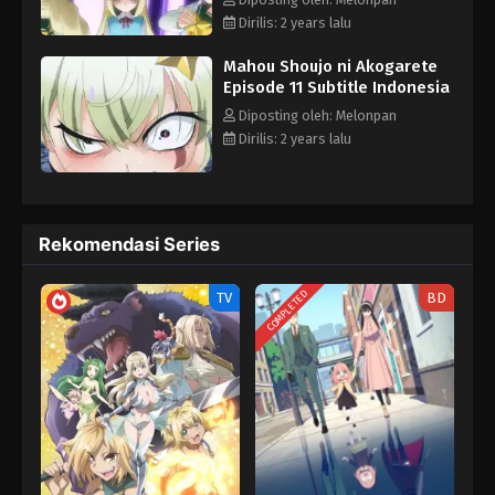
2024
menikmati sifat sadis yang baru ditemukannya.
Dirilis: 2 years lalu
Mahou Shoujo ni Akogarete Episode 01
Mahou Shoujo ni Akogarete
Subtitle Indonesia
Episode 11 Subtitle Indonesia
Eps 1 - Petinggi Organisasi Kejahatan Terlahir?! -
Diposting oleh: Melonpan
January 4, 2024
Dirilis: 2 years lalu
Rekomendasi Series
COMPLETED
TV
BD