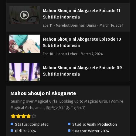
Mahou Shoujo ni Akogarete Episode 11
Subtitle Indonesia
Eps 11 - Merebut Dominasi Dunia - March 14, 2024
Mahou Shoujo ni Akogarete Episode 10
Subtitle Indonesia
Eps 10 - Loco x Leber - March 7, 2024
Mahou Shoujo ni Akogarete Episode 09
Subtitle Indonesia
Eps 9 - Mengagumi Idola - March 6, 2024
Mahou Shoujo ni Akogarete
Mahou Shoujo ni Akogarete Episode 08
Gushing over Magical Girls, Looking up to Magical Girls, I Admire
Subtitle Indonesia
Magical Girls, and..., 魔法少女にあこがれて
Eps 8 - Skuad Lord Datang - February 22, 2024
Status:
Completed
Studio:
Asahi Production
Mahou Shoujo ni Akogarete Episode 07
Dirilis:
2024
Subtitle Indonesia
Season:
Winter 2024