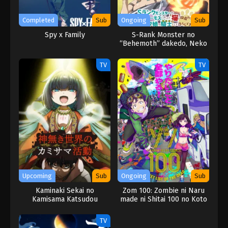
Completed
Sub
Ongoing
Sub
Spy x Family
S-Rank Monster no
“Behemoth” dakedo, Neko
to Machigawarete Elf
Musume no Pet toshite
TV
TV
Kurashitemasu
Upcoming
Sub
Ongoing
Sub
Kaminaki Sekai no
Zom 100: Zombie ni Naru
Kamisama Katsudou
made ni Shitai 100 no Koto
TV