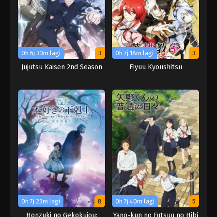
0h 6j 33m lagi
3
0h 7j 18m lagi
3
Jujutsu Kaisen 2nd Season
Eiyuu Kyoushitsu
0h 7j 23m lagi
8
0h 7j 40m lagi
5
Honzuki no Gekokujou:
Yano-kun no Futsuu no Hibi