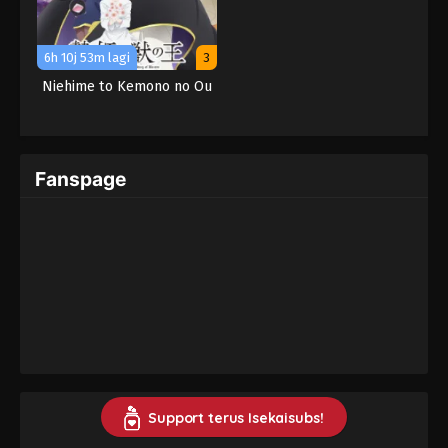
6h 10j 53m lagi
3
Niehime to Kemono no Ou
Fanspage
Support terus Isekaisubs!