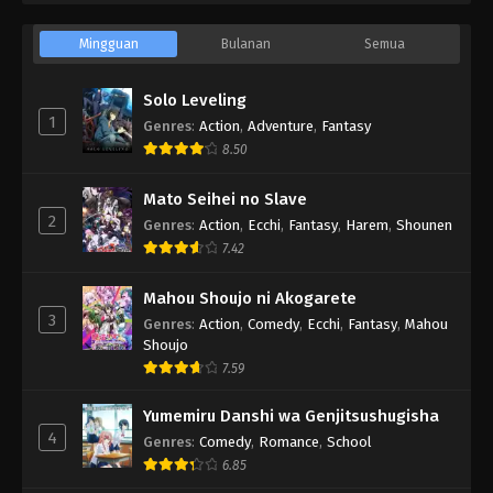
Mingguan
Bulanan
Semua
Solo Leveling
1
Genres
:
Action
,
Adventure
,
Fantasy
8.50
Mato Seihei no Slave
2
Genres
:
Action
,
Ecchi
,
Fantasy
,
Harem
,
Shounen
7.42
Mahou Shoujo ni Akogarete
3
Genres
:
Action
,
Comedy
,
Ecchi
,
Fantasy
,
Mahou
Shoujo
7.59
Yumemiru Danshi wa Genjitsushugisha
4
Genres
:
Comedy
,
Romance
,
School
6.85