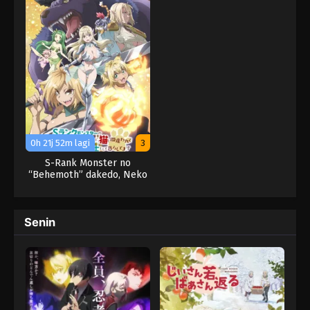
0h 21j 52m lagi
3
S-Rank Monster no
“Behemoth” dakedo, Neko
to Machigawarete Elf
Musume no Pet toshite
Kurashitemasu
Senin