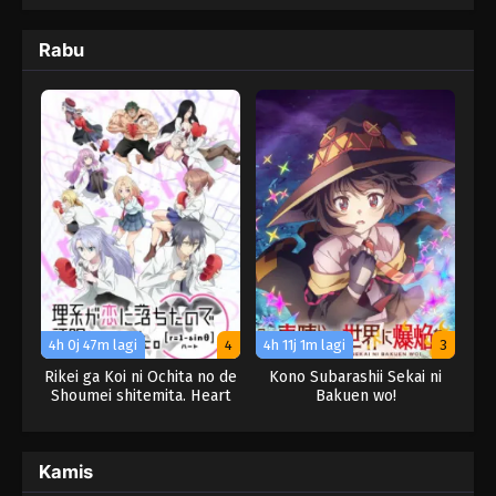
Rabu
4h 0j 47m lagi
4
4h 11j 1m lagi
3
Rikei ga Koi ni Ochita no de
Kono Subarashii Sekai ni
Shoumei shitemita. Heart
Bakuen wo!
Kamis