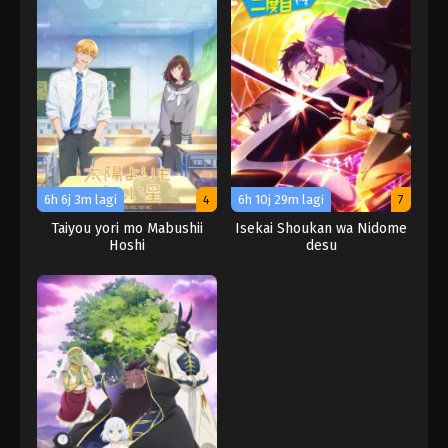
6h 6j 3m lagi
4
6h 10j 29m lagi
7
Taiyou yori mo Mabushii
Isekai Shoukan wa Nidome
Hoshi
desu