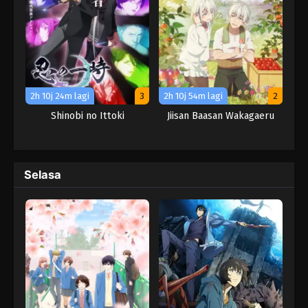
2h 10j 24m lagi
3
2h 10j 54m lagi
2
Shinobi no Ittoki
Jiisan Baasan Wakagaeru
Selasa