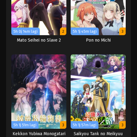
5h 0j 14m lagi
2
5h 1j 45m lagi
3
Mato Seihei no Slave 2
Pon no Michi
5h 1j 51m lagi
3
5h 1j 57m lagi
3
Kekkon Yubiwa Monogatari
Saikyou Tank no Meikyuu