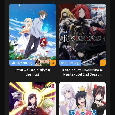
4h 23j 57m lagi
3
5h 0j 1m lagi
3
Jitsu wa Ore, Saikyou
Kage no Jitsuryokusha ni
deshita?
Naritakute! 2nd Season