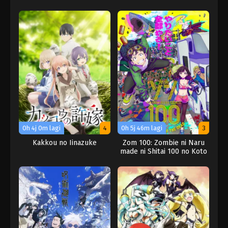
Otsukiai suru Hanashi.
0h 4j 0m lagi
4
0h 5j 46m lagi
3
Kakkou no Iinazuke
Zom 100: Zombie ni Naru
made ni Shitai 100 no Koto