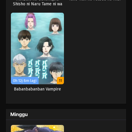
Shisho ni Naru Tame ni wa
Shudan wo
Erandeiraremasen –
Ryoushu no Youjo
0h 12j 8m lagi
11
Babanbabanban Vampire
Minggu