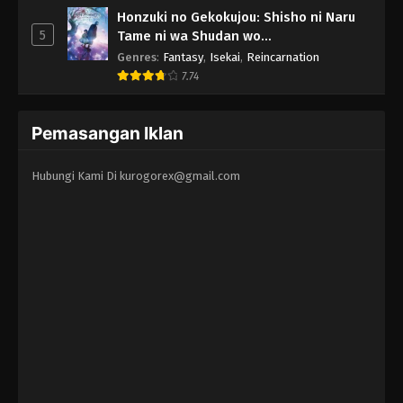
Honzuki no Gekokujou: Shisho ni Naru
5
Tame ni wa Shudan wo
Erandeiraremasen - Ryoushu no Youjo
Genres
:
Fantasy
,
Isekai
,
Reincarnation
7.74
Pemasangan Iklan
Hubungi Kami Di
kurogorex@gmail.com