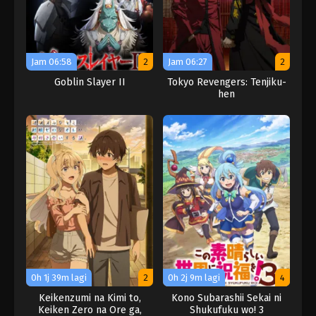
Jam 06:58
2
Jam 06:27
2
Goblin Slayer II
Tokyo Revengers: Tenjiku-
hen
0h 1j 39m lagi
2
0h 2j 9m lagi
4
Keikenzumi na Kimi to,
Kono Subarashii Sekai ni
Keiken Zero na Ore ga,
Shukufuku wo! 3