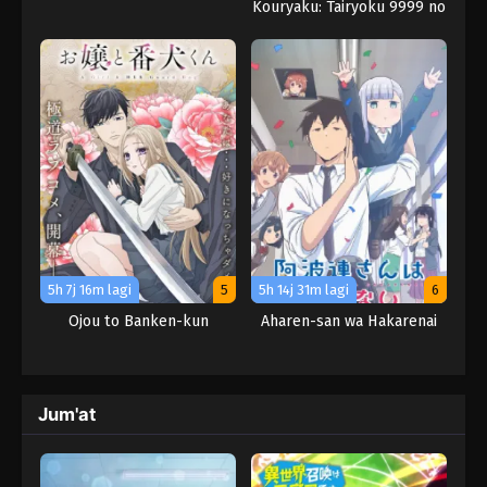
Kouryaku: Tairyoku 9999 no
Rare Skill-mochi Tank,
Yuusha Party wo Tsuihou
sareru
5h 7j 16m lagi
5
5h 14j 31m lagi
6
Ojou to Banken-kun
Aharen-san wa Hakarenai
Jum'at