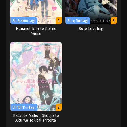
3h 2j 46m lagi
6
3h 4j 5m lagi
3
Hananoi-kun to Koi no
Solo Leveling
Yamai
3h 13j 11m lagi
2
Katsute Mahou Shoujo to
Aku wa Tekitai shiteita.